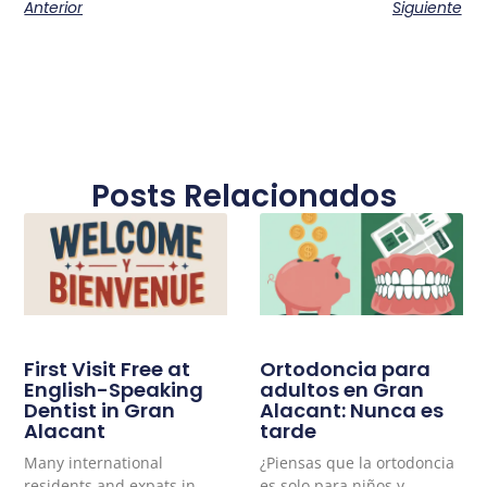
Anterior
Siguiente
Posts Relacionados
First Visit Free at
Ortodoncia para
English-Speaking
adultos en Gran
Dentist in Gran
Alacant: Nunca es
Alacant
tarde
Many international
¿Piensas que la ortodoncia
residents and expats in
es solo para niños y