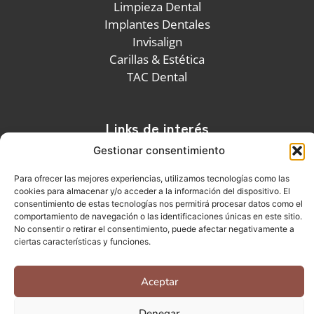
Limpieza Dental
Implantes Dentales
Invisalign
Carillas & Estética
TAC Dental
Links de interés
Gestionar consentimiento
Política de privacidad
Política de cookies
Para ofrecer las mejores experiencias, utilizamos tecnologías como las
Aviso legal
cookies para almacenar y/o acceder a la información del dispositivo. El
consentimiento de estas tecnologías nos permitirá procesar datos como el
comportamiento de navegación o las identificaciones únicas en este sitio.
No consentir o retirar el consentimiento, puede afectar negativamente a
ciertas características y funciones.
© Copyright 2025 123 FOR A SMILE – All Right Reserved
Aceptar
Denegar