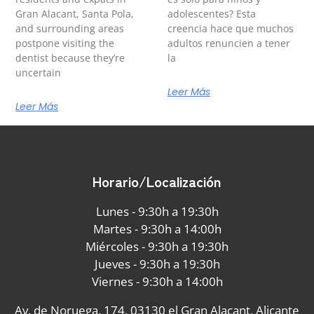
Gran Alacant, Santa Pola,
adolescentes? Esta
and surrounding areas
creencia hace que muchos
postpone visiting the
adultos renuncien a tener
dentist because they’re
la
uncertain
Leer Más
Leer Más
Horario/Localización
Lunes - 9:30h a 19:30h
Martes - 9:30h a 14:00h
Miércoles - 9:30h a 19:30h
Jueves - 9:30h a 19:30h
Viernes - 9:30h a 14:00h
Av. de Noruega, 174, 03130 el Gran Alacant, Alicante