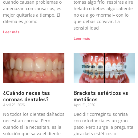
cuando causan problemas o
tomas algo frío, respiras aire
amenazan con causarlos, es
helado o bebes algo caliente
mejor quitarlas a tiempo. El
no es algo «normal» con lo
dilema es ¿cómo
que debas convivir. La
sensibilidad
Leer más
Leer más
¿Cuándo necesitas
Brackets estéticos vs
coronas dentales?
metálicos
April 23, 2026
April 21, 2026
No todos los dientes dañados
Decidir corregir tu sonrisa
necesitan corona. Pero
con ortodoncia es un gran
cuando sí la necesitan, es la
paso. Pero surge la pregunta:
solución que salva el diente
¿brackets estéticos o