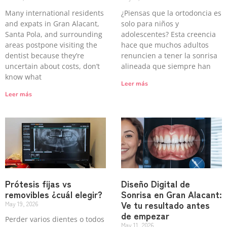
Many international residents
¿Piensas que la ortodoncia es
and expats in Gran Alacant,
solo para niños y
Santa Pola, and surrounding
adolescentes? Esta creencia
areas postpone visiting the
hace que muchos adultos
dentist because they’re
renuncien a tener la sonrisa
uncertain about costs, don’t
alineada que siempre han
know what
Leer más
Leer más
Prótesis fijas vs
Diseño Digital de
removibles ¿cuál elegir?
Sonrisa en Gran Alacant:
Ve tu resultado antes
May 19, 2026
de empezar
Perder varios dientes o todos
May 11, 2026