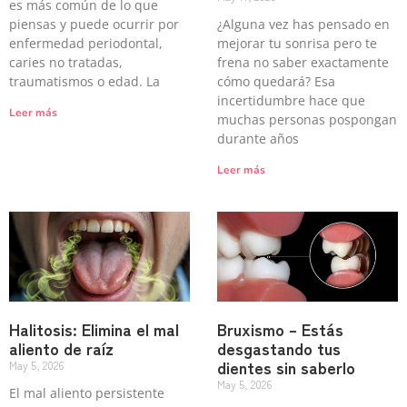
es más común de lo que
piensas y puede ocurrir por
¿Alguna vez has pensado en
enfermedad periodontal,
mejorar tu sonrisa pero te
caries no tratadas,
frena no saber exactamente
traumatismos o edad. La
cómo quedará? Esa
incertidumbre hace que
Leer más
muchas personas pospongan
durante años
Leer más
Halitosis: Elimina el mal
Bruxismo – Estás
aliento de raíz
desgastando tus
dientes sin saberlo
May 5, 2026
May 5, 2026
El mal aliento persistente