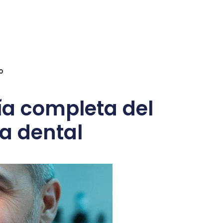
o
uía completa del
ca dental