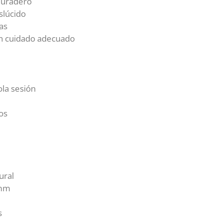
duradero
slúcido
as
n cuidado adecuado
ola sesión
os
ural
3mm
s