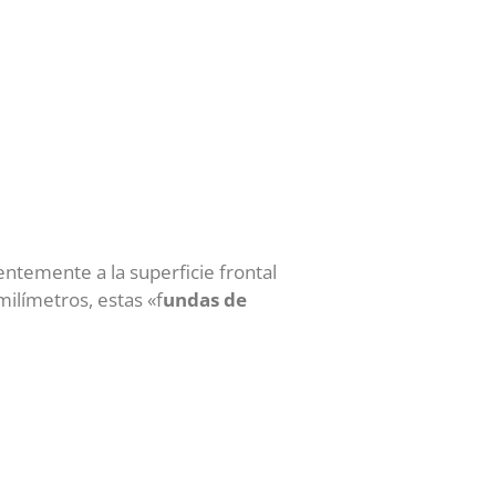
temente a la superficie frontal
milímetros, estas «f
undas de