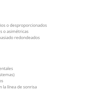
os o desproporcionados
s o asimétricas
masiado redondeados
entales
astemas)
os
 la línea de sonrisa